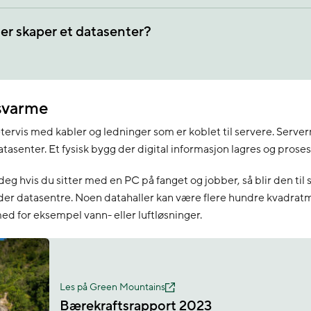
ger skaper et datasenter?
svarme
etervis med kabler og ledninger som er koblet til servere. Server
 datasenter. Et fysisk bygg der digital informasjon lagres og proses
eg hvis du sitter med en PC på fanget og jobber, så blir den til s
lder datasentre. Noen datahaller kan være flere hundre kvadrat
ed for eksempel vann- eller luftløsninger.
Les på Green Mountains
Bærekraftsrapport 2023