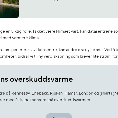
orge en viktig rolle. Takket være klimaet vårt, kan datasentrene 
nd med varmere klima.
en som genereres av datasentre, kan andre dra nytte av. – Ved 
omheter, bidrar vi til ny verdiskapning som krever lite strøm, for
ns overskuddsvarme
e på Rennesøy, Enebakk, Rjukan, Hamar, London og (snart i )Ma
obber med å skape merverdi på overskuddsvarmen.
nn til nedkjøling av datasenteret. Når det kalde vannet har gjor