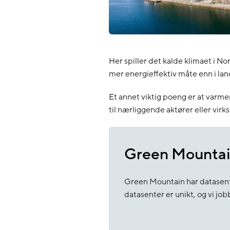
Her spiller det kalde klimaet i N
mer energieffektiv måte enn i la
Et annet viktig poeng er at varm
til nærliggende aktører eller virks
Green Mountai
Green Mountain har datasentr
datasenter er unikt, og vi j
På Rennesøy bruker vi fjordva