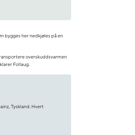
som bygges her nedkjøles på en
å transportere overskuddsvarmen
klarer Follaug.
inz, Tyskland. Hvert
t jobben sin, pumpes litt