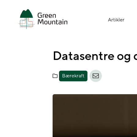
Jump
to
main
Artikler
content
Datasentre og d
Bærekraft