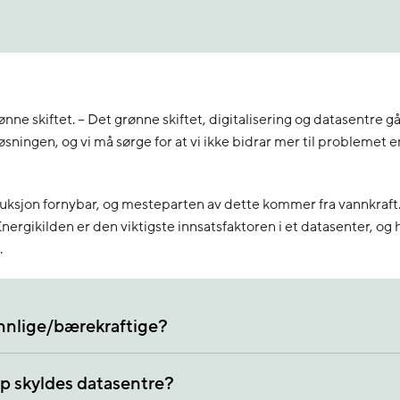
ne skiftet. – Det grønne skiftet, digitalisering og datasentre går
sningen, og vi må sørge for at vi ikke bidrar mer til problemet e
duksjon fornybar, og mesteparten av dette kommer fra vannkraf
Energikilden er den viktigste innsatsfaktoren i et datasenter, og 
.
ennlige/bærekraftige?
p skyldes datasentre?