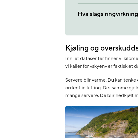
Hva slags ringvirknin
Kjøling og overskudd
Inni et datasenter finner vi kilom
vi kaller for «skyen» er faktisk et
Servere blir varme. Du kan tenke d
ordentlig lufting. Det samme gje
mange servere. De blir nedkjølt m