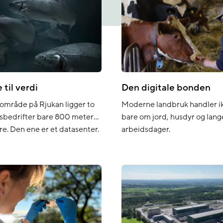
 til verdi
Den digitale bonden
riområde på Rjukan ligger to
Moderne landbruk handler i
nsbedrifter bare 800 meter
bare om jord, husdyr og lang
re. Den ene er et datasenter.
arbeidsdager.
r verdens største
e ørreoppdrettsanlegg. Nå
Mountain og Hima Seafood
tverrindustrielt samarbeid
 overskuddsvarme fra
t kan støtte
sjonen i anlegget ved siden