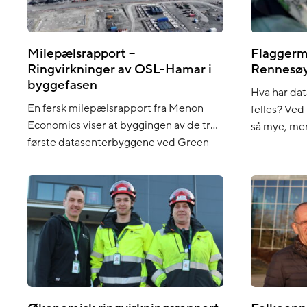
bærekraftsrapportering (ESRS). Et nytt
av. Partner
steg i bærekraftsrapporteringen
som […]
Bærekraftsrapportering blir stadig […]
Milepælsrapport –
Flaggerm
Ringvirkninger av OSL-Hamar i
Rennesø
byggefasen
Hva har dat
En fersk milepælsrapport fra Menon
felles? Ved 
Economics viser at byggingen av de tre
så mye, me
første datasenterbyggene ved Green
datasenter
Mountains anlegg OSL-Hamar bidrar
og biologis
med flere milliarder kroner i
kontaktpun
verdiskaping og understøtter mange
samarbeid 
tusen årsverk. Her får du lese
Miljø- og B
høydepunktene i rapporten. Prosjektet
(NMBU)
på Heggvin i Hamar kommune ble
annonsert i mars 2023. Nå står det tre
datasenterbygg der […]