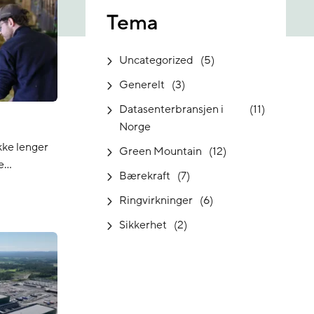
Tema
Uncategorized
(5)
Generelt
(3)
Datasenterbransjen i
(11)
Norge
kke lenger
Green Mountain
(12)
e
Bærekraft
(7)
Ringvirkninger
(6)
Sikkerhet
(2)