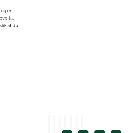
 og en
røve å
slik at du
 viktig rolle
Det første
ygget
es det
]