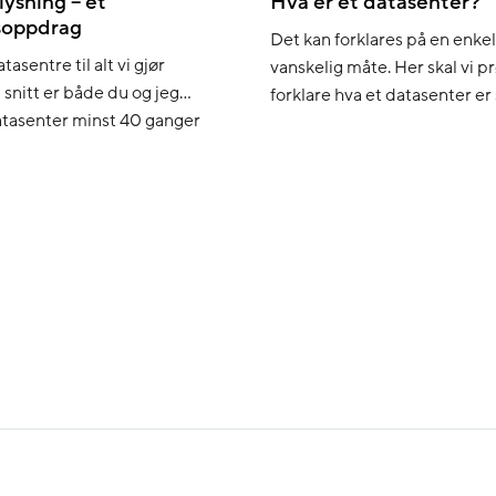
ysning – et
Hva er et datasenter?
soppdrag
Det kan forklares på en enkel
tasentre til alt vi gjør
vanskelig måte. Her skal vi p
 i snitt er både du og jeg
forklare hva et datasenter er 
atasenter minst 40 ganger
forstår det, og forstår hvilken
 dag. Men veldig få vet hva
det spiller i samfunnet vårt. 
r er. Mange tror jo at bilder,
datasenteret i verden ble b
-poster blir lagret i en sky.
allerede i 1945, og i dag finn
tusenvis av dem over hele […