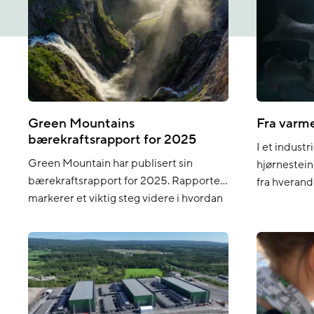
Green Mountains
Fra varme
bærekraftsrapport for 2025
I et indust
Green Mountain har publisert sin
hjørnestei
bærekraftsrapport for 2025. Rapporten
fra hverand
markerer et viktig steg videre i hvordan
Den andre e
selskapet arbeider med bærekraft, og
landbasert
hvordan fremdrift måles og rapporteres.
har Green 
For første gang er rapporten utarbeidet
inngått et 
i tråd med EUs direktiv for
som gjør at
bærekraftsrapportering (CSRD) og de
datasentere
europeiske standardene for
fiskeproduk