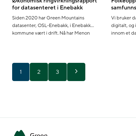
Økonomisk ringvirkningsrapport
Folkeoppl
for datasenteret i Enebakk
samfunn
Siden 2020 har Green Mountains
Vi bruker da
datasenter, OSL-Enebakk, i Enebakk
digitalt, og
kommune vært i drift. Nå har Menon
innom et d
Economics analysert de økonomiske
hver eneste
ringvirkningene datasenteret har skapt.
et datasente
Enebakk ligger en liten halvtime utenfor
videoer og e
Oslo og har drøyt 11.000 innbyggere.
Datasenterets etablering har hatt stor
1
2
3
betydning for lokalsamfunnet, både når
det gjelder arbeidsplasser og
økonomisk vekst. Arbeidsplasser Green
Mountain […]