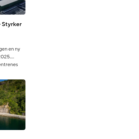
 Styrker
ngen en ny
2025.
entrenes
r og setter
r og
Green
signal om
ingen
viktig
s rolle i