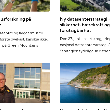
skapet kobler to industrier
usforskning på
Ny datasenterstrategi –
y
sikkerhet, bærekraft og
forutsigbarhet
asentre og flaggermus til
Den 27. juni lanserte regjeri
første øyekast, kanskje ikke
nasjonal datasenterstrategi 
n på Green Mountains
Strategien tydeliggjør datas
 på Rennesøy har teknologi
rolle som kritisk infrastruktu
k mangfold funnet et felles
mål for en bærekraftig, sikke
kt gjennom et spennende
samfunnsnyttig næring. For
med forskere fra Norges
datasenterbransjen, og for 
iovitenskapelige Universitet
Mountain, er dette et viktig 
politisk vilje til å utvikle nær
videre. Strategien marker en 
anerkjennelse av datasentrene
[…]