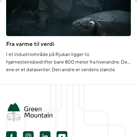
Fra varme til verdi
I et industriområde på Rjukan ligger to
hjørnesteinsbedrifter bare 800 meter fra hverandre. Den
ene er et datasenter. Den andre er verdens største
landbaserte ørreoppdrettsanlegg. Nå har Green
Mountain og Hima Seafood inngått et tverrindustrielt
samarbeid som gjør at overskuddsvarme fra datasenteret
kan støtte fiskeproduksjonen i anlegget ved siden av.
Partnerskapet kobler to industrier som […]