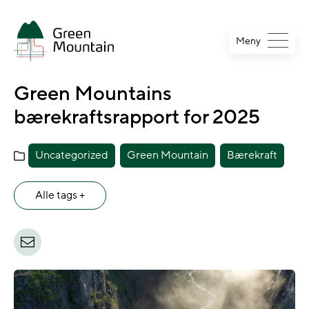
Jump
to
Meny
main
content
Green Mountains
bærekraftsrapport for 2025
Uncategorized
Green Mountain
Bærekraft
Alle tags +