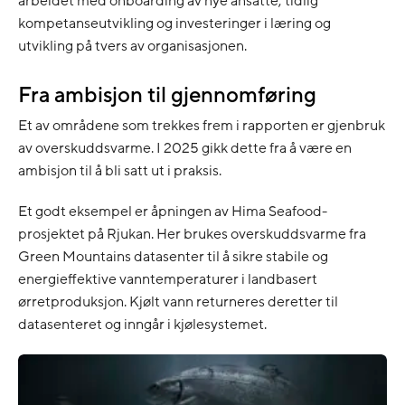
arbeidet med onboarding av nye ansatte, tidlig
kompetanseutvikling og investeringer i læring og
utvikling på tvers av organisasjonen.
Fra ambisjon til gjennomføring
Et av områdene som trekkes frem i rapporten er gjenbruk
av overskuddsvarme. I 2025 gikk dette fra å være en
ambisjon til å bli satt ut i praksis.
Et godt eksempel er åpningen av Hima Seafood-
prosjektet på Rjukan. Her brukes overskuddsvarme fra
Green Mountains datasenter til å sikre stabile og
energieffektive vanntemperaturer i landbasert
ørretproduksjon. Kjølt vann returneres deretter til
datasenteret og inngår i kjølesystemet.