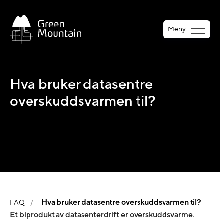
Jump
to
Meny
main
content
Hva bruker datasentre
overskuddsvarmen til?
Hva bruker datasentre overskuddsvarmen til?
FAQ
Et biprodukt av datasenterdrift er overskuddsvarme.